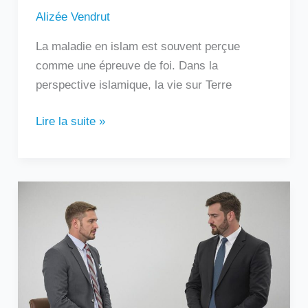
Alizée Vendrut
La maladie en islam est souvent perçue
comme une épreuve de foi. Dans la
perspective islamique, la vie sur Terre
Lire la suite »
Comprendre
la
relation
asymétrique
et
ses
impacts