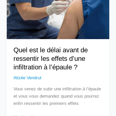
avant
de
ressentir
les
effets
d’une
infiltration
Quel est le délai avant de
à
ressentir les effets d’une
l’épaule
infiltration à l’épaule ?
?
Alizée Vendrut
Vous venez de subir une infiltration à l’épaule
et vous vous demandez quand vous pourrez
enfin ressentir les premiers effets