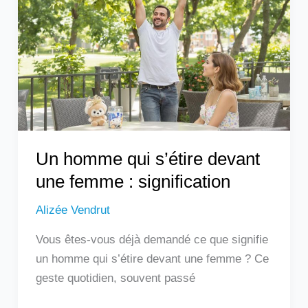
s’étire
devant
une
femme
:
signification
Un homme qui s’étire devant
une femme : signification
Alizée Vendrut
Vous êtes-vous déjà demandé ce que signifie
un homme qui s’étire devant une femme ? Ce
geste quotidien, souvent passé