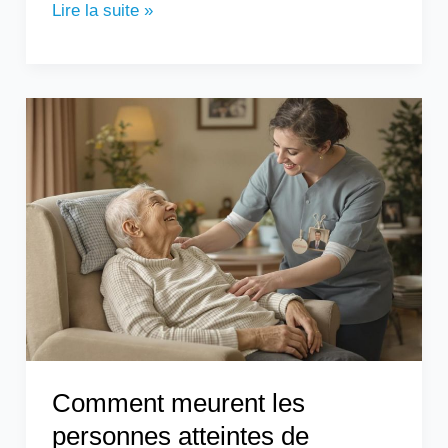
Lire la suite »
Comment
meurent
les
personnes
atteintes
de
parkinson
:
les
différentes
étapes
Comment meurent les
personnes atteintes de