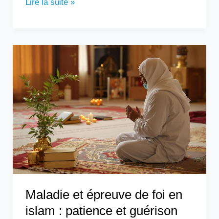
Lire la suite »
Maladie
et
épreuve
de
foi
en
islam
:
patience
et
guérison
Maladie et épreuve de foi en
islam : patience et guérison