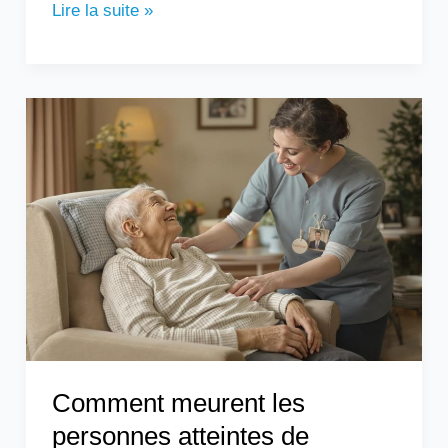
Lire la suite »
Comment
meurent
les
personnes
atteintes
de
parkinson
:
les
différentes
étapes
Comment meurent les
personnes atteintes de