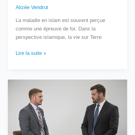
Alizée Vendrut
La maladie en islam est souvent perçue
comme une épreuve de foi. Dans la
perspective islamique, la vie sur Terre
Lire la suite »
Comprendre
la
relation
asymétrique
et
ses
impacts