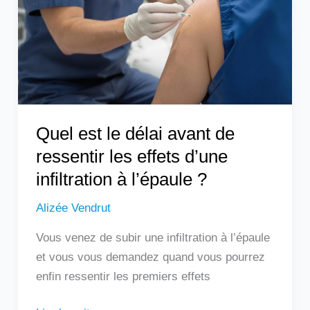
avant
de
ressentir
les
effets
d’une
infiltration
Quel est le délai avant de
à
ressentir les effets d’une
l’épaule
infiltration à l’épaule ?
?
Alizée Vendrut
Vous venez de subir une infiltration à l’épaule
et vous vous demandez quand vous pourrez
enfin ressentir les premiers effets