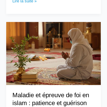
Lire la suite »
Maladie
et
épreuve
de
foi
en
islam
:
patience
et
guérison
Maladie et épreuve de foi en
islam : patience et guérison