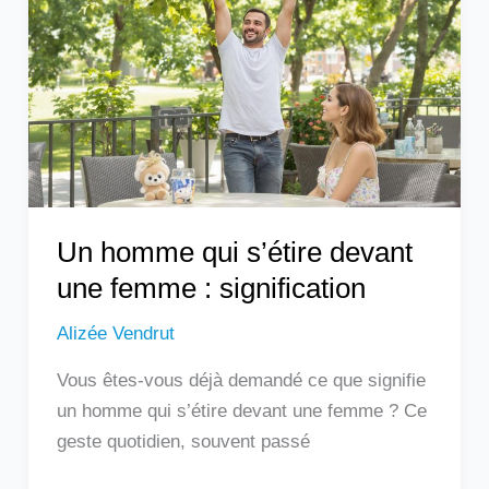
s’étire
devant
une
femme
:
signification
Un homme qui s’étire devant
une femme : signification
Alizée Vendrut
Vous êtes-vous déjà demandé ce que signifie
un homme qui s’étire devant une femme ? Ce
geste quotidien, souvent passé