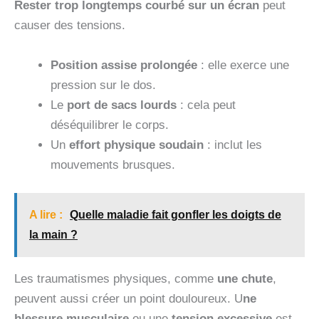
Rester trop longtemps courbé sur un écran
peut
causer des tensions.
Position assise prolongée
: elle exerce une
pression sur le dos.
Le
port de sacs lourds
: cela peut
déséquilibrer le corps.
Un
effort physique soudain
: inclut les
mouvements brusques.
A lire :
Quelle maladie fait gonfler les doigts de
la main ?
Les traumatismes physiques, comme
une chute
,
peuvent aussi créer un point douloureux. U
ne
blessure musculaire
ou une
tension excessive
est