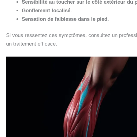
Sensibilité au toucher sur le côté extérieur du 
Gonflement localisé.
Sensation de faiblesse dans le pied.
Si vous ressentez ces symptômes, consultez un professio
un traitement efficace.