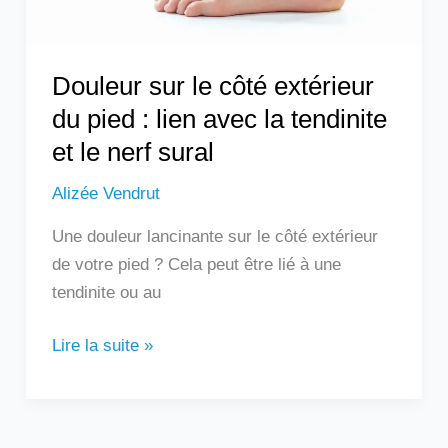
lien
avec
la
Douleur sur le côté extérieur
tendinite
du pied : lien avec la tendinite
et
et le nerf sural
le
nerf
Alizée Vendrut
sural
Une douleur lancinante sur le côté extérieur
de votre pied ? Cela peut être lié à une
tendinite ou au
Lire la suite »