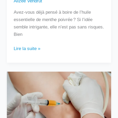
Alizée Vendrut
Avez-vous déjà pensé à boire de l’huile
essentielle de menthe poivrée ? Si l’idée
semble intrigante, elle n’est pas sans risques.
Bien
Lire la suite »
Au
bout
de
combien
de
temps