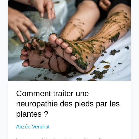
Comment
traiter
une
neuropathie
des
pieds
par
les
plantes
?
Comment traiter une
neuropathie des pieds par les
plantes ?
Alizée Vendrut