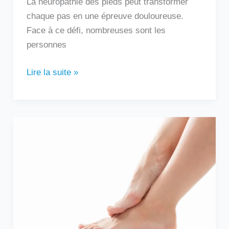
La neuropathie des pieds peut transformer
chaque pas en une épreuve douloureuse.
Face à ce défi, nombreuses sont les
personnes
Lire la suite »
Douleur
sur
le
côté
extérieur
du
pied
: