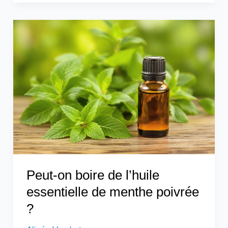
Peut-
on
boire
de
l’huile
essentielle
de
menthe
poivrée
?
Peut-on boire de l’huile
essentielle de menthe poivrée
?