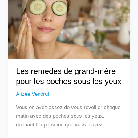
grand-
mère
pour
les
poches
sous
les
yeux
Les remèdes de grand-mère
pour les poches sous les yeux
Alizée Vendrut
Vous en avez assez de vous réveiller chaque
matin avec des poches sous les yeux,
donnant l’impression que vous n’avez