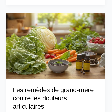
Les
remèdes
de
grand-
mère
contre
les
douleurs
articulaires
Les remèdes de grand-mère
contre les douleurs
articulaires