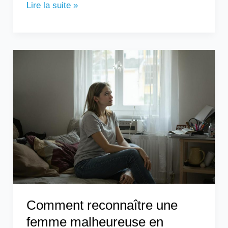
Lire la suite »
Comment
reconnaître
une
femme
malheureuse
en
couple
?
Comment reconnaître une
femme malheureuse en