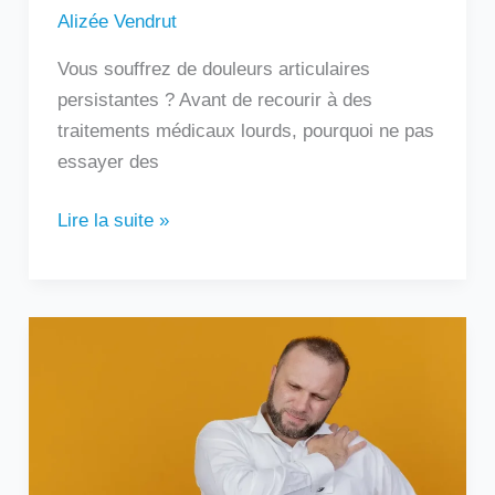
Alizée Vendrut
Vous souffrez de douleurs articulaires
persistantes ? Avant de recourir à des
traitements médicaux lourds, pourquoi ne pas
essayer des
Lire la suite »
Douleur
sous
l’omoplate
gauche
:
que