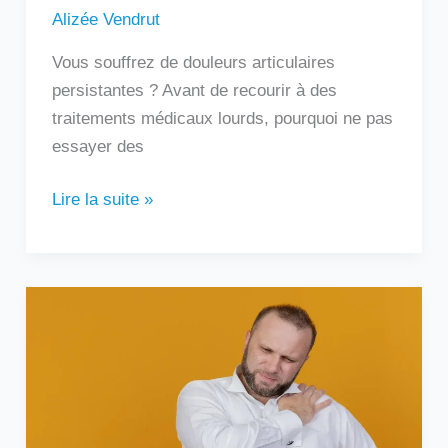
Alizée Vendrut
Vous souffrez de douleurs articulaires
persistantes ? Avant de recourir à des
traitements médicaux lourds, pourquoi ne pas
essayer des
Lire la suite »
Douleur
sous
l’omoplate
gauche
:
que