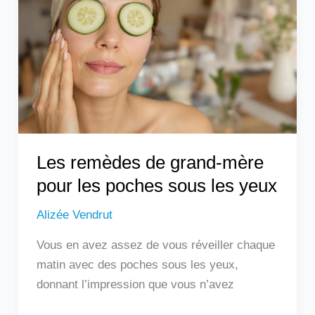
grand-
mère
pour
les
poches
sous
les
yeux
Les remèdes de grand-mère
pour les poches sous les yeux
Alizée Vendrut
Vous en avez assez de vous réveiller chaque
matin avec des poches sous les yeux,
donnant l’impression que vous n’avez