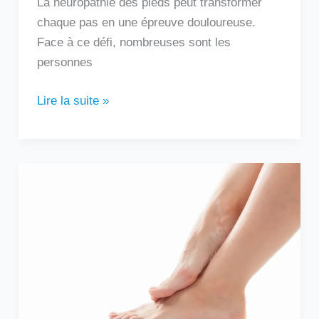
La neuropathie des pieds peut transformer
chaque pas en une épreuve douloureuse.
Face à ce défi, nombreuses sont les
personnes
Lire la suite »
Douleur
sur
le
côté
extérieur
du
pied
: