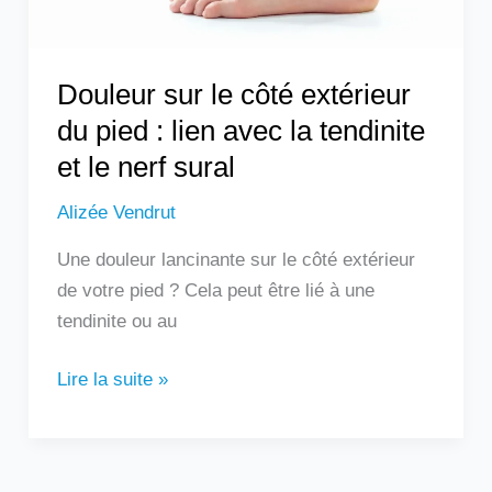
lien
avec
la
Douleur sur le côté extérieur
tendinite
du pied : lien avec la tendinite
et
et le nerf sural
le
nerf
Alizée Vendrut
sural
Une douleur lancinante sur le côté extérieur
de votre pied ? Cela peut être lié à une
tendinite ou au
Lire la suite »