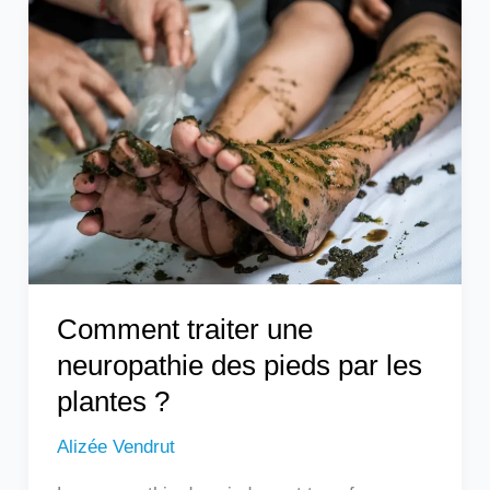
Comment
traiter
une
neuropathie
des
pieds
par
les
plantes
?
Comment traiter une
neuropathie des pieds par les
plantes ?
Alizée Vendrut