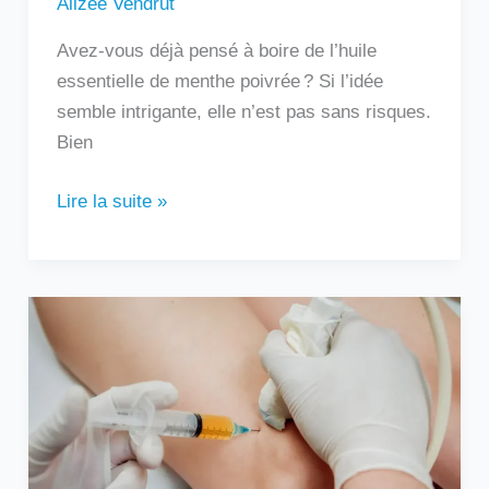
Alizée Vendrut
Avez-vous déjà pensé à boire de l’huile
essentielle de menthe poivrée ? Si l’idée
semble intrigante, elle n’est pas sans risques.
Bien
Lire la suite »
Au
bout
de
combien
de
temps