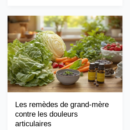
Les
remèdes
de
grand-
mère
contre
les
douleurs
articulaires
Les remèdes de grand-mère
contre les douleurs
articulaires