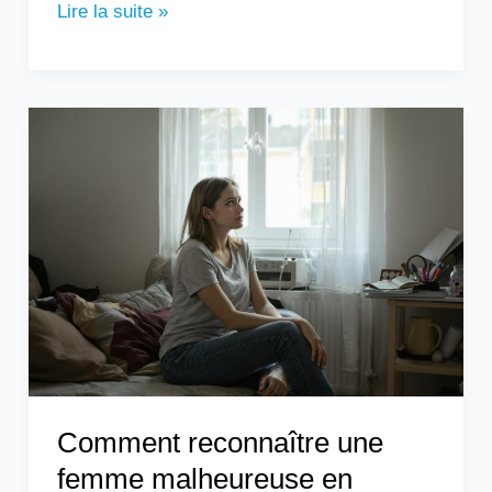
Lire la suite »
Comment
reconnaître
une
femme
malheureuse
en
couple
?
Comment reconnaître une
femme malheureuse en