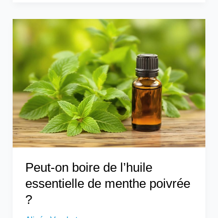
Peut-
on
boire
de
l’huile
essentielle
de
menthe
poivrée
?
Peut-on boire de l’huile
essentielle de menthe poivrée
?