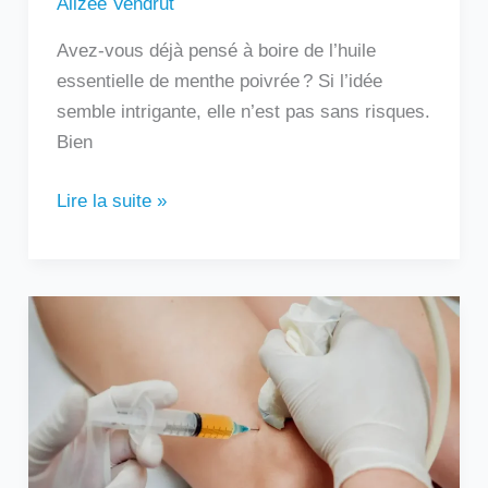
Alizée Vendrut
Avez-vous déjà pensé à boire de l’huile
essentielle de menthe poivrée ? Si l’idée
semble intrigante, elle n’est pas sans risques.
Bien
Lire la suite »
Au
bout
de
combien
de
temps