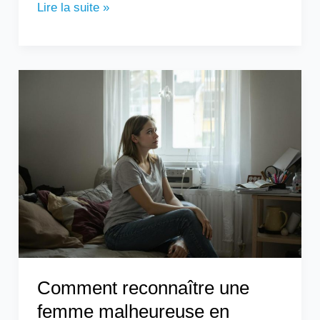
Lire la suite »
Comment
reconnaître
une
femme
malheureuse
en
couple
?
Comment reconnaître une
femme malheureuse en