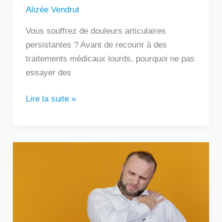
Alizée Vendrut
Vous souffrez de douleurs articulaires
persistantes ? Avant de recourir à des
traitements médicaux lourds, pourquoi ne pas
essayer des
Lire la suite »
Douleur
sous
l’omoplate
gauche
:
que