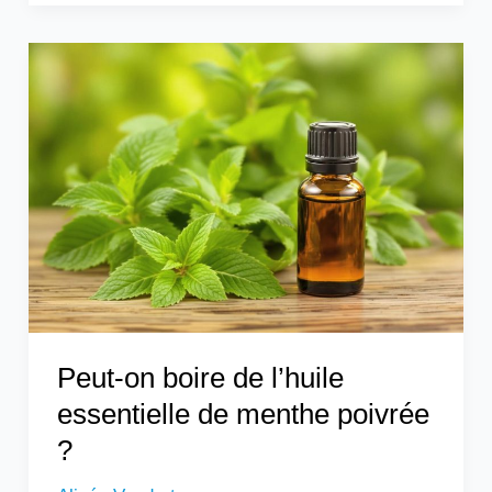
Peut-
on
boire
de
l’huile
essentielle
de
menthe
poivrée
?
Peut-on boire de l’huile
essentielle de menthe poivrée
?