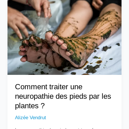
Comment
traiter
une
neuropathie
des
pieds
par
les
plantes
?
Comment traiter une
neuropathie des pieds par les
plantes ?
Alizée Vendrut