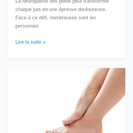
La neuropathie des pieds peut transformer
chaque pas en une épreuve douloureuse.
Face à ce défi, nombreuses sont les
personnes
Lire la suite »
Douleur
sur
le
côté
extérieur
du
pied
: