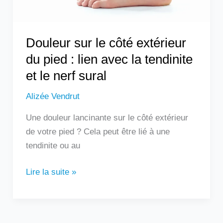
lien
avec
la
Douleur sur le côté extérieur
tendinite
du pied : lien avec la tendinite
et
et le nerf sural
le
nerf
Alizée Vendrut
sural
Une douleur lancinante sur le côté extérieur
de votre pied ? Cela peut être lié à une
tendinite ou au
Lire la suite »