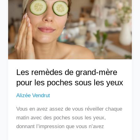
grand-
mère
pour
les
poches
sous
les
yeux
Les remèdes de grand-mère
pour les poches sous les yeux
Alizée Vendrut
Vous en avez assez de vous réveiller chaque
matin avec des poches sous les yeux,
donnant l’impression que vous n’avez