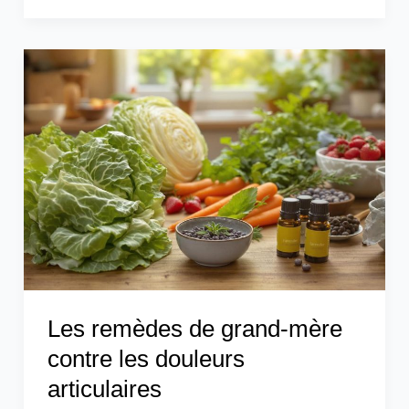
Les
remèdes
de
grand-
mère
contre
les
douleurs
articulaires
Les remèdes de grand-mère
contre les douleurs
articulaires