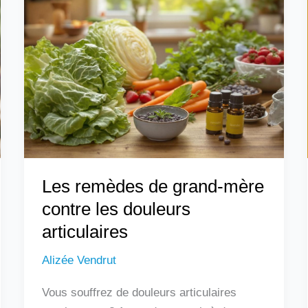
remèdes
de
grand-
mère
contre
les
douleurs
articulaires
Les remèdes de grand-mère
contre les douleurs
articulaires
Alizée Vendrut
Vous souffrez de douleurs articulaires