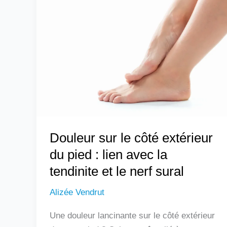
sur
le
côté
extérieur
du
pied
:
lien
avec
Douleur sur le côté extérieur
la
tendinite
du pied : lien avec la
et
tendinite et le nerf sural
le
Alizée Vendrut
nerf
sural
Une douleur lancinante sur le côté extérieur