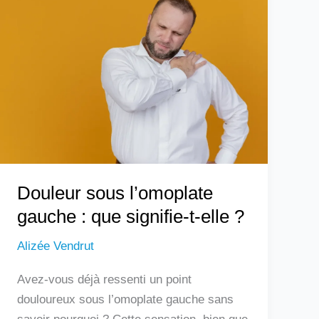
sous
l’omoplate
gauche
:
que
signifie-
t-
elle
?
Douleur sous l’omoplate
gauche : que signifie-t-elle ?
Alizée Vendrut
Avez-vous déjà ressenti un point
douloureux sous l’omoplate gauche sans