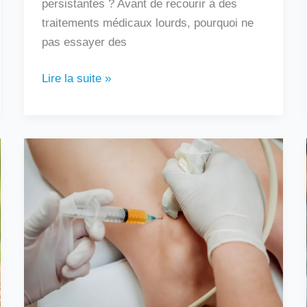
persistantes ? Avant de recourir à des
traitements médicaux lourds, pourquoi ne
pas essayer des
Lire la suite »
Au
bout
de
combien
de
temps
une
infiltration
fait