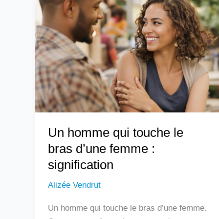
homme
qui
touche
le
bras
d’une
femme
:
signification
Un homme qui touche le
bras d’une femme :
signification
Alizée Vendrut
Un homme qui touche le bras d’une femme.