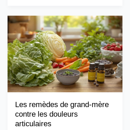
Les
remèdes
de
grand-
mère
contre
les
douleurs
articulaires
Les remèdes de grand-mère
contre les douleurs
articulaires