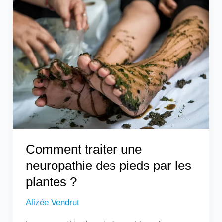
Comment
traiter
une
neuropathie
des
pieds
par
les
plantes
?
Comment traiter une
neuropathie des pieds par les
plantes ?
Alizée Vendrut