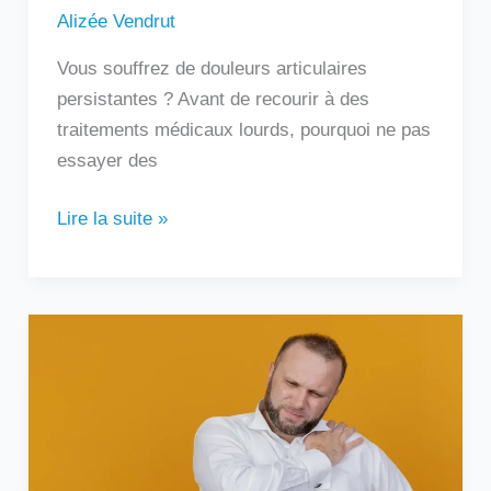
Alizée Vendrut
Vous souffrez de douleurs articulaires
persistantes ? Avant de recourir à des
traitements médicaux lourds, pourquoi ne pas
essayer des
Lire la suite »
Douleur
sous
l’omoplate
gauche
:
que