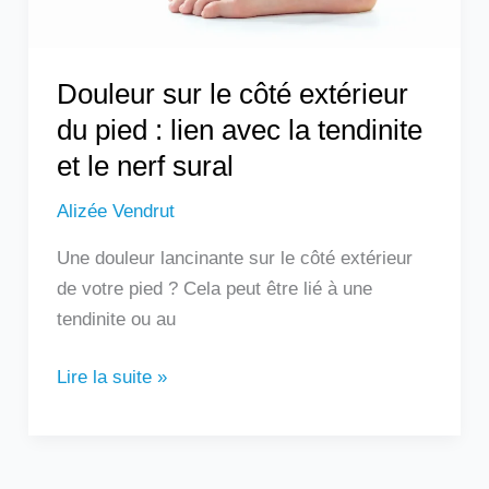
lien
avec
la
Douleur sur le côté extérieur
tendinite
du pied : lien avec la tendinite
et
et le nerf sural
le
nerf
Alizée Vendrut
sural
Une douleur lancinante sur le côté extérieur
de votre pied ? Cela peut être lié à une
tendinite ou au
Lire la suite »