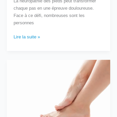
La neuropathie des pieds peut transformer
chaque pas en une épreuve douloureuse.
Face à ce défi, nombreuses sont les
personnes
Lire la suite »
Douleur
sur
le
côté
extérieur
du
pied
: