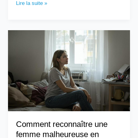
Lire la suite »
Comment
reconnaître
une
femme
malheureuse
en
couple
?
Comment reconnaître une
femme malheureuse en