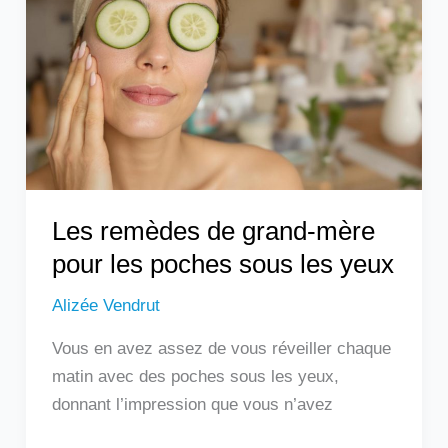
grand-
mère
pour
les
poches
sous
les
yeux
Les remèdes de grand-mère
pour les poches sous les yeux
Alizée Vendrut
Vous en avez assez de vous réveiller chaque
matin avec des poches sous les yeux,
donnant l’impression que vous n’avez