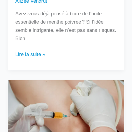
Alizée Vendrut
Avez-vous déjà pensé à boire de l’huile
essentielle de menthe poivrée ? Si l’idée
semble intrigante, elle n’est pas sans risques.
Bien
Lire la suite »
Au
bout
de
combien
de
temps