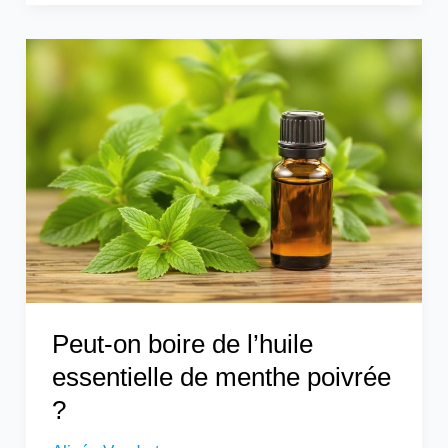
Peut-
on
boire
de
l’huile
essentielle
de
menthe
poivrée
?
Peut-on boire de l’huile
essentielle de menthe poivrée
?