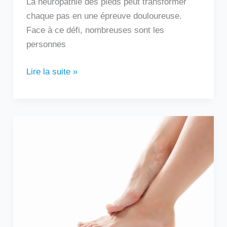
La neuropathie des pieds peut transformer
chaque pas en une épreuve douloureuse.
Face à ce défi, nombreuses sont les
personnes
Lire la suite »
Douleur
sur
le
côté
extérieur
du
pied
: