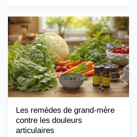
Les
remèdes
de
grand-
mère
contre
les
douleurs
articulaires
Les remèdes de grand-mère
contre les douleurs
articulaires