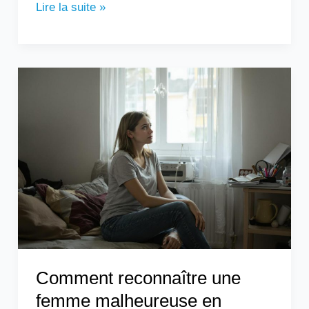
Lire la suite »
Comment
reconnaître
une
femme
malheureuse
en
couple
?
Comment reconnaître une
femme malheureuse en