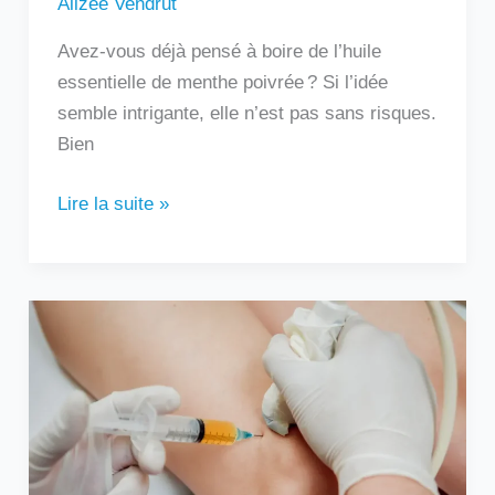
Alizée Vendrut
Avez-vous déjà pensé à boire de l’huile
essentielle de menthe poivrée ? Si l’idée
semble intrigante, elle n’est pas sans risques.
Bien
Lire la suite »
Au
bout
de
combien
de
temps