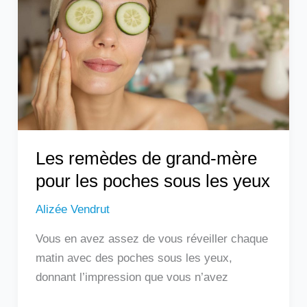
grand-
mère
pour
les
poches
sous
les
yeux
Les remèdes de grand-mère
pour les poches sous les yeux
Alizée Vendrut
Vous en avez assez de vous réveiller chaque
matin avec des poches sous les yeux,
donnant l’impression que vous n’avez