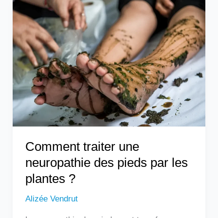
Comment
traiter
une
neuropathie
des
pieds
par
les
plantes
?
Comment traiter une
neuropathie des pieds par les
plantes ?
Alizée Vendrut