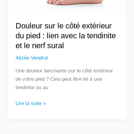
lien
avec
la
Douleur sur le côté extérieur
tendinite
du pied : lien avec la tendinite
et
et le nerf sural
le
nerf
Alizée Vendrut
sural
Une douleur lancinante sur le côté extérieur
de votre pied ? Cela peut être lié à une
tendinite ou au
Lire la suite »