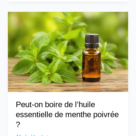
Peut-
on
boire
de
l’huile
essentielle
de
menthe
poivrée
?
Peut-on boire de l’huile
essentielle de menthe poivrée
?