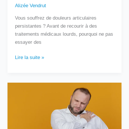
Alizée Vendrut
Vous souffrez de douleurs articulaires
persistantes ? Avant de recourir à des
traitements médicaux lourds, pourquoi ne pas
essayer des
Lire la suite »
Douleur
sous
l’omoplate
gauche
:
que