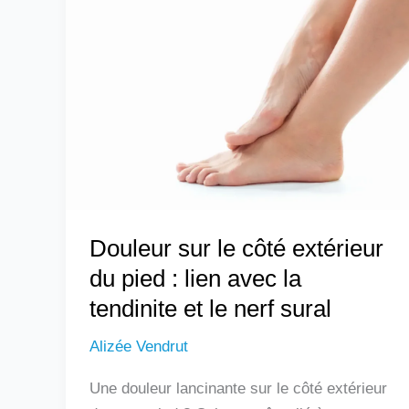
sur
le
côté
extérieur
du
pied
:
lien
avec
Douleur sur le côté extérieur
la
tendinite
du pied : lien avec la
et
tendinite et le nerf sural
le
Alizée Vendrut
nerf
sural
Une douleur lancinante sur le côté extérieur