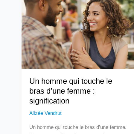
homme
qui
touche
le
bras
d’une
femme
:
signification
Un homme qui touche le
bras d’une femme :
signification
Alizée Vendrut
Un homme qui touche le bras d’une femme.