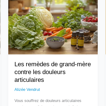
remèdes
de
grand-
mère
contre
les
douleurs
articulaires
Les remèdes de grand-mère
contre les douleurs
articulaires
Alizée Vendrut
Vous souffrez de douleurs articulaires