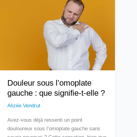
sous
l’omoplate
gauche
:
que
signifie-
t-
elle
?
Douleur sous l’omoplate
gauche : que signifie-t-elle ?
Alizée Vendrut
Avez-vous déjà ressenti un point
douloureux sous l’omoplate gauche sans