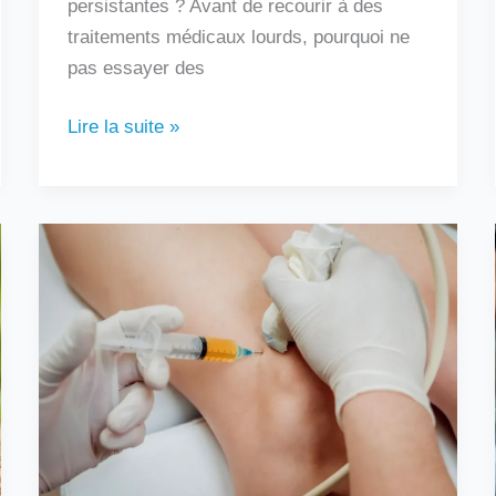
persistantes ? Avant de recourir à des
traitements médicaux lourds, pourquoi ne
pas essayer des
Lire la suite »
Au
bout
de
combien
de
temps
une
infiltration
fait