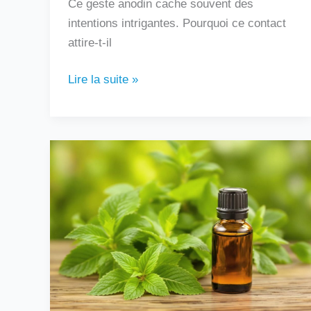
Ce geste anodin cache souvent des
intentions intrigantes. Pourquoi ce contact
attire-t-il
Lire la suite »
Peut-
on
boire
de
l’huile
essentielle
de
menthe
poivrée