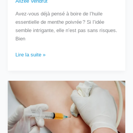
Alizée Vendrut
Avez-vous déjà pensé à boire de l’huile
essentielle de menthe poivrée ? Si l’idée
semble intrigante, elle n’est pas sans risques.
Bien
Lire la suite »
Au
bout
de
combien
de
temps