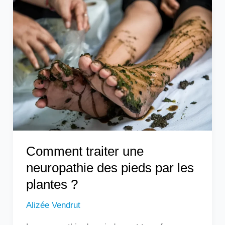
Comment
traiter
une
neuropathie
des
pieds
par
les
plantes
?
Comment traiter une
neuropathie des pieds par les
plantes ?
Alizée Vendrut