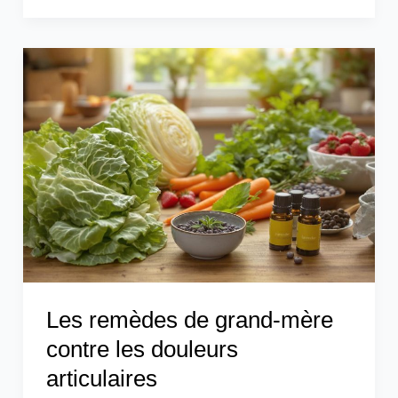
Les
remèdes
de
grand-
mère
contre
les
douleurs
articulaires
Les remèdes de grand-mère
contre les douleurs
articulaires