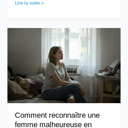
Lire la suite »
Comment
reconnaître
une
femme
malheureuse
en
couple
?
Comment reconnaître une
femme malheureuse en