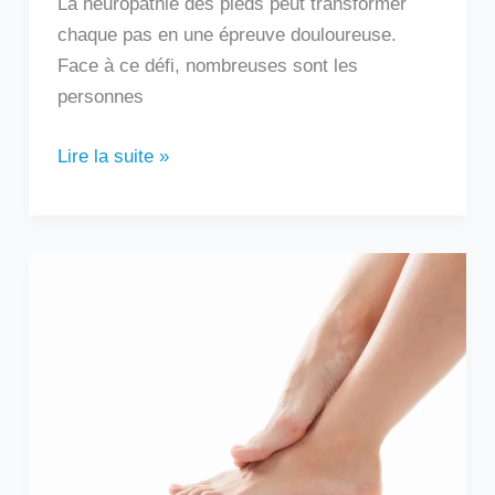
La neuropathie des pieds peut transformer
chaque pas en une épreuve douloureuse.
Face à ce défi, nombreuses sont les
personnes
Lire la suite »
Douleur
sur
le
côté
extérieur
du
pied
: