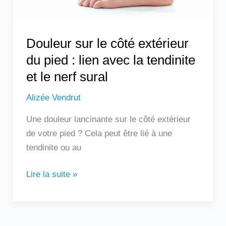
lien
avec
la
Douleur sur le côté extérieur
tendinite
du pied : lien avec la tendinite
et
et le nerf sural
le
nerf
Alizée Vendrut
sural
Une douleur lancinante sur le côté extérieur
de votre pied ? Cela peut être lié à une
tendinite ou au
Lire la suite »