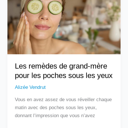
grand-
mère
pour
les
poches
sous
les
yeux
Les remèdes de grand-mère
pour les poches sous les yeux
Alizée Vendrut
Vous en avez assez de vous réveiller chaque
matin avec des poches sous les yeux,
donnant l’impression que vous n’avez