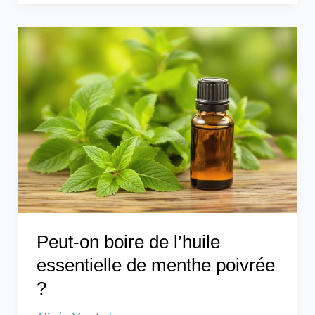
Peut-
on
boire
de
l’huile
essentielle
de
menthe
poivrée
?
Peut-on boire de l’huile
essentielle de menthe poivrée
?