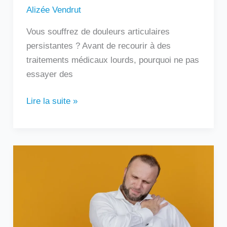
Alizée Vendrut
Vous souffrez de douleurs articulaires
persistantes ? Avant de recourir à des
traitements médicaux lourds, pourquoi ne pas
essayer des
Lire la suite »
Douleur
sous
l’omoplate
gauche
:
que