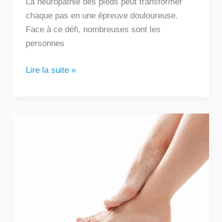
La neuropathie des pieds peut transformer
chaque pas en une épreuve douloureuse.
Face à ce défi, nombreuses sont les
personnes
Lire la suite »
Douleur
sur
le
côté
extérieur
du
pied
: