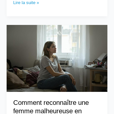
Lire la suite »
Comment
reconnaître
une
femme
malheureuse
en
couple
?
Comment reconnaître une
femme malheureuse en