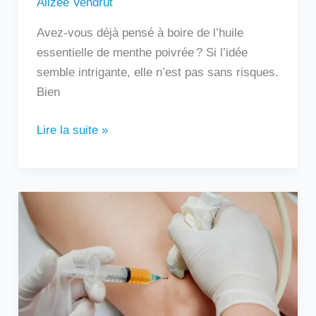
Alizée Vendrut
Avez-vous déjà pensé à boire de l’huile
essentielle de menthe poivrée ? Si l’idée
semble intrigante, elle n’est pas sans risques.
Bien
Lire la suite »
Au
bout
de
combien
de
temps