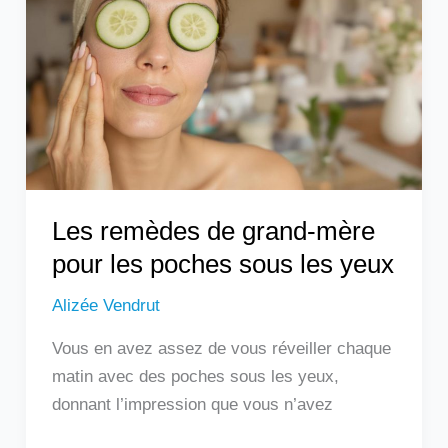
grand-
mère
pour
les
poches
sous
les
yeux
Les remèdes de grand-mère
pour les poches sous les yeux
Alizée Vendrut
Vous en avez assez de vous réveiller chaque
matin avec des poches sous les yeux,
donnant l’impression que vous n’avez