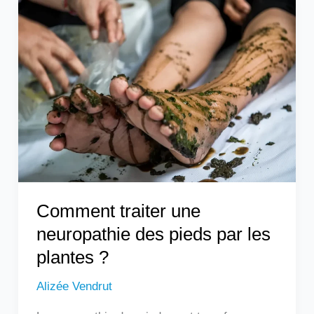
Comment
traiter
une
neuropathie
des
pieds
par
les
plantes
?
Comment traiter une
neuropathie des pieds par les
plantes ?
Alizée Vendrut