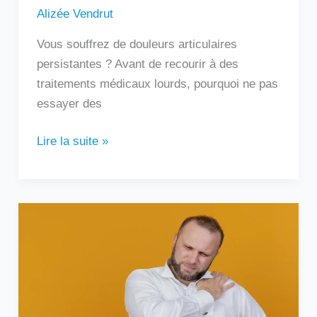
Alizée Vendrut
Vous souffrez de douleurs articulaires
persistantes ? Avant de recourir à des
traitements médicaux lourds, pourquoi ne pas
essayer des
Lire la suite »
Douleur
sous
l’omoplate
gauche
:
que