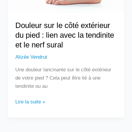
lien
avec
la
Douleur sur le côté extérieur
tendinite
du pied : lien avec la tendinite
et
et le nerf sural
le
nerf
Alizée Vendrut
sural
Une douleur lancinante sur le côté extérieur
de votre pied ? Cela peut être lié à une
tendinite ou au
Lire la suite »