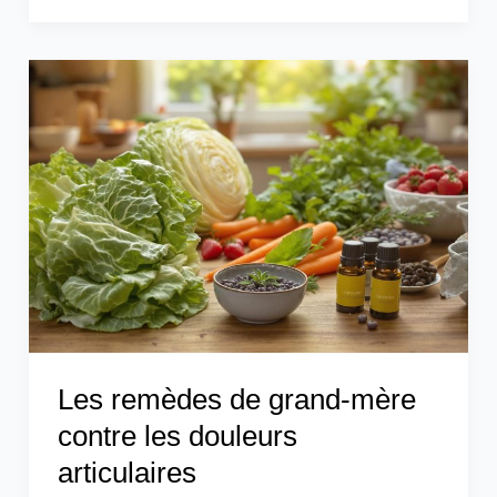
Les
remèdes
de
grand-
mère
contre
les
douleurs
articulaires
Les remèdes de grand-mère
contre les douleurs
articulaires