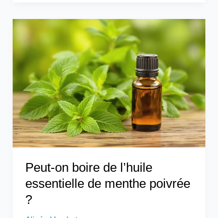
Peut-
on
boire
de
l’huile
essentielle
de
menthe
poivrée
?
Peut-on boire de l’huile
essentielle de menthe poivrée
?