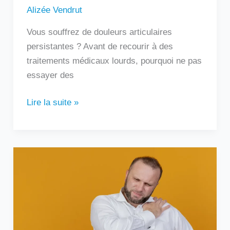
Alizée Vendrut
Vous souffrez de douleurs articulaires
persistantes ? Avant de recourir à des
traitements médicaux lourds, pourquoi ne pas
essayer des
Lire la suite »
Douleur
sous
l’omoplate
gauche
:
que