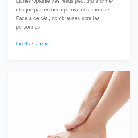
La neuropathie des pieds peut transformer
chaque pas en une épreuve douloureuse.
Face à ce défi, nombreuses sont les
personnes
Lire la suite »
Douleur
sur
le
côté
extérieur
du
pied
: