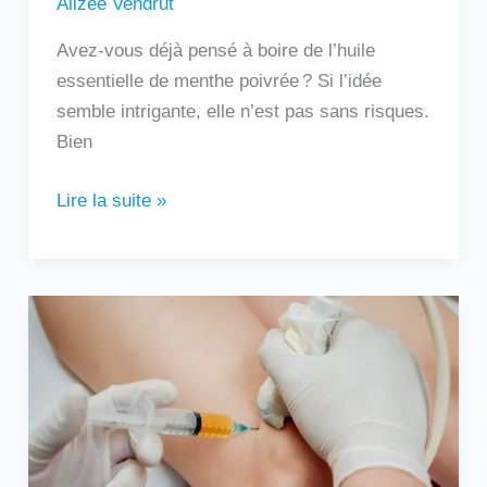
Alizée Vendrut
Avez-vous déjà pensé à boire de l’huile
essentielle de menthe poivrée ? Si l’idée
semble intrigante, elle n’est pas sans risques.
Bien
Lire la suite »
Au
bout
de
combien
de
temps