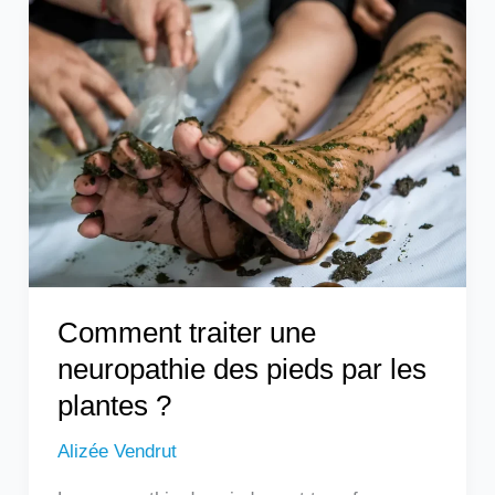
Comment
traiter
une
neuropathie
des
pieds
par
les
plantes
?
Comment traiter une
neuropathie des pieds par les
plantes ?
Alizée Vendrut