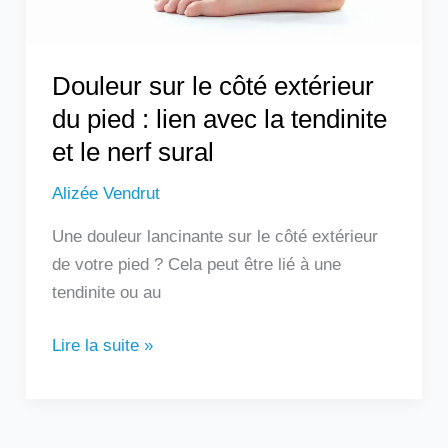
lien
avec
la
Douleur sur le côté extérieur
tendinite
du pied : lien avec la tendinite
et
et le nerf sural
le
nerf
Alizée Vendrut
sural
Une douleur lancinante sur le côté extérieur
de votre pied ? Cela peut être lié à une
tendinite ou au
Lire la suite »