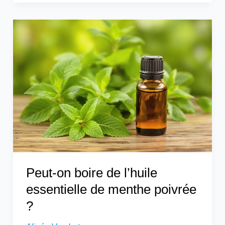
Peut-
on
boire
de
l’huile
essentielle
de
menthe
poivrée
?
Peut-on boire de l’huile
essentielle de menthe poivrée
?