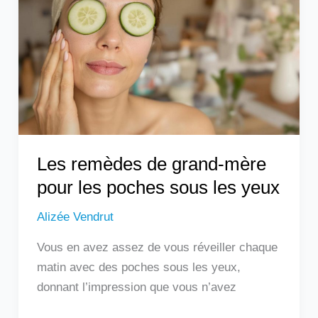
grand-
mère
pour
les
poches
sous
les
yeux
Les remèdes de grand-mère
pour les poches sous les yeux
Alizée Vendrut
Vous en avez assez de vous réveiller chaque
matin avec des poches sous les yeux,
donnant l’impression que vous n’avez