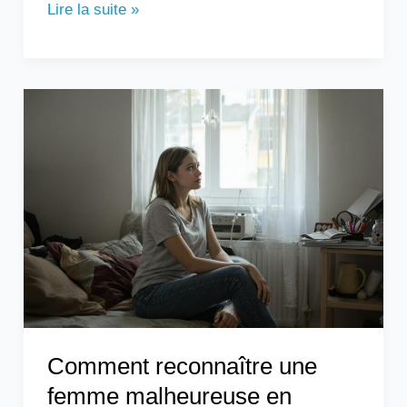
Lire la suite »
Comment
reconnaître
une
femme
malheureuse
en
couple
?
Comment reconnaître une
femme malheureuse en