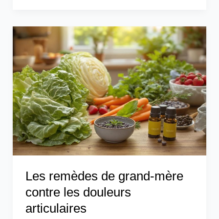
Les
remèdes
de
grand-
mère
contre
les
douleurs
articulaires
Les remèdes de grand-mère
contre les douleurs
articulaires