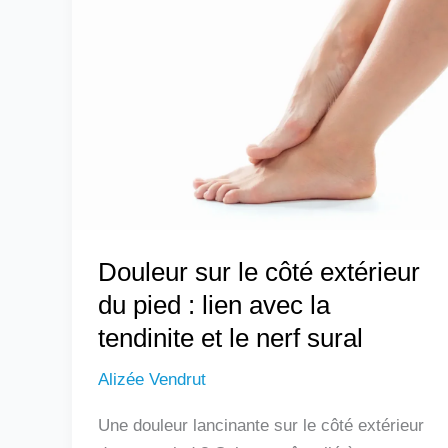
sur
le
côté
extérieur
du
pied
:
lien
avec
Douleur sur le côté extérieur
la
tendinite
du pied : lien avec la
et
tendinite et le nerf sural
le
Alizée Vendrut
nerf
sural
Une douleur lancinante sur le côté extérieur