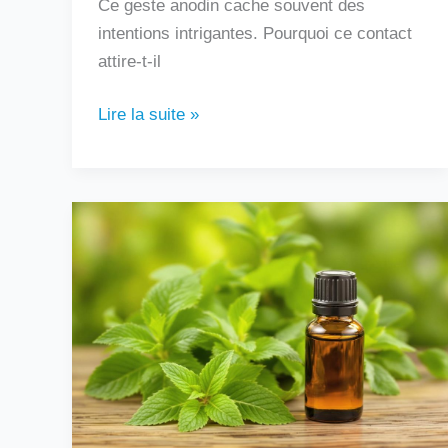
Ce geste anodin cache souvent des
intentions intrigantes. Pourquoi ce contact
attire-t-il
Lire la suite »
Peut-
on
boire
de
l’huile
essentielle
de
menthe
poivrée