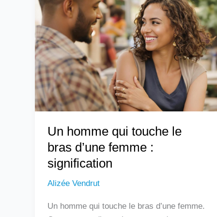
homme
qui
touche
le
bras
d’une
femme
:
signification
Un homme qui touche le
bras d’une femme :
signification
Alizée Vendrut
Un homme qui touche le bras d’une femme.