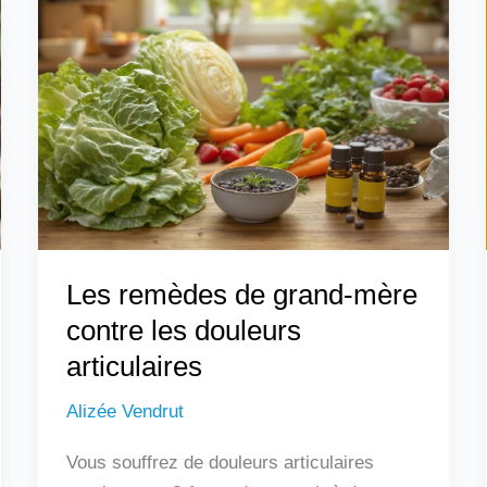
remèdes
de
grand-
mère
contre
les
douleurs
articulaires
Les remèdes de grand-mère
contre les douleurs
articulaires
Alizée Vendrut
Vous souffrez de douleurs articulaires