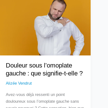
sous
l’omoplate
gauche
:
que
signifie-
t-
elle
?
Douleur sous l’omoplate
gauche : que signifie-t-elle ?
Alizée Vendrut
Avez-vous déjà ressenti un point
douloureux sous l’omoplate gauche sans