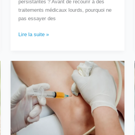
persistantes ? Avant de recourir à des
traitements médicaux lourds, pourquoi ne
pas essayer des
Lire la suite »
Au
bout
de
combien
de
temps
une
infiltration
fait