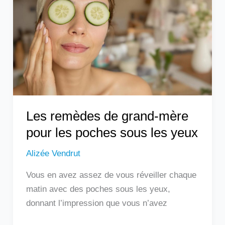
grand-
mère
pour
les
poches
sous
les
yeux
Les remèdes de grand-mère
pour les poches sous les yeux
Alizée Vendrut
Vous en avez assez de vous réveiller chaque
matin avec des poches sous les yeux,
donnant l’impression que vous n’avez