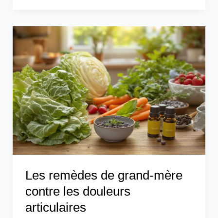
Les
remèdes
de
grand-
mère
contre
les
douleurs
articulaires
Les remèdes de grand-mère
contre les douleurs
articulaires