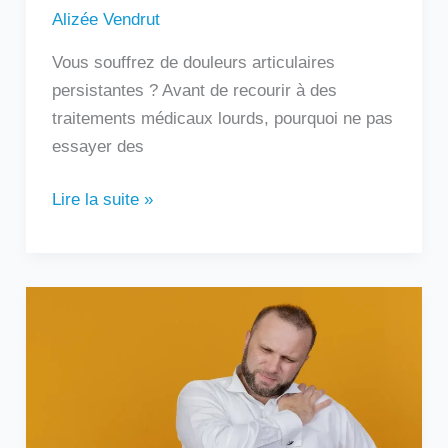
Alizée Vendrut
Vous souffrez de douleurs articulaires
persistantes ? Avant de recourir à des
traitements médicaux lourds, pourquoi ne pas
essayer des
Lire la suite »
Douleur
sous
l’omoplate
gauche
:
que