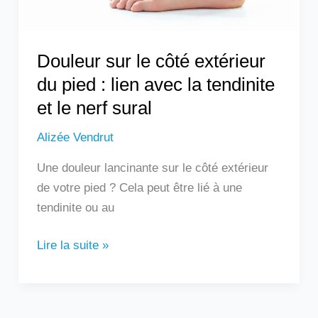
lien
avec
la
Douleur sur le côté extérieur
tendinite
du pied : lien avec la tendinite
et
et le nerf sural
le
nerf
Alizée Vendrut
sural
Une douleur lancinante sur le côté extérieur
de votre pied ? Cela peut être lié à une
tendinite ou au
Lire la suite »