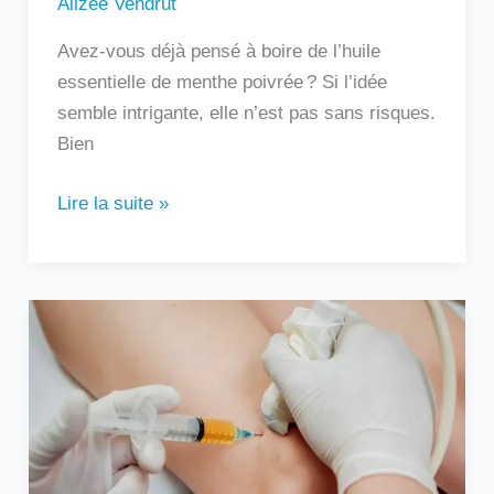
Alizée Vendrut
Avez-vous déjà pensé à boire de l’huile
essentielle de menthe poivrée ? Si l’idée
semble intrigante, elle n’est pas sans risques.
Bien
Lire la suite »
Au
bout
de
combien
de
temps