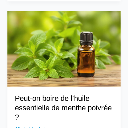
Peut-
on
boire
de
l’huile
essentielle
de
menthe
poivrée
?
Peut-on boire de l’huile
essentielle de menthe poivrée
?