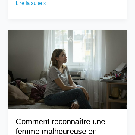
Lire la suite »
Comment
reconnaître
une
femme
malheureuse
en
couple
?
Comment reconnaître une
femme malheureuse en