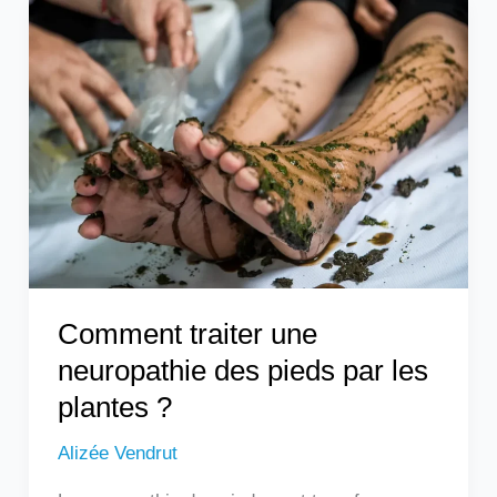
Comment
traiter
une
neuropathie
des
pieds
par
les
plantes
?
Comment traiter une
neuropathie des pieds par les
plantes ?
Alizée Vendrut