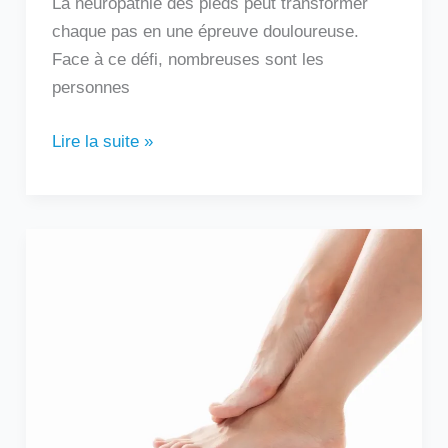
La neuropathie des pieds peut transformer
chaque pas en une épreuve douloureuse.
Face à ce défi, nombreuses sont les
personnes
Lire la suite »
Douleur
sur
le
côté
extérieur
du
pied
: