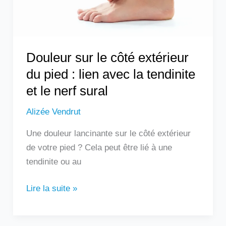
:
lien
avec
la
Douleur sur le côté extérieur
tendinite
du pied : lien avec la tendinite
et
et le nerf sural
le
nerf
Alizée Vendrut
sural
Une douleur lancinante sur le côté extérieur
de votre pied ? Cela peut être lié à une
tendinite ou au
Lire la suite »