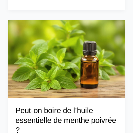
Peut-
on
boire
de
l’huile
essentielle
de
menthe
poivrée
?
Peut-on boire de l’huile
essentielle de menthe poivrée
?