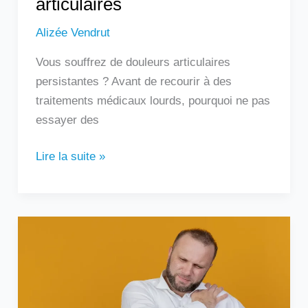
articulaires
Alizée Vendrut
Vous souffrez de douleurs articulaires
persistantes ? Avant de recourir à des
traitements médicaux lourds, pourquoi ne pas
essayer des
Lire la suite »
Douleur
sous
l’omoplate
gauche
: