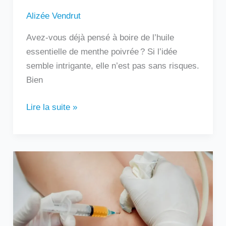
Alizée Vendrut
Avez-vous déjà pensé à boire de l’huile
essentielle de menthe poivrée ? Si l’idée
semble intrigante, elle n’est pas sans risques.
Bien
Lire la suite »
Au
bout
de
combien
de