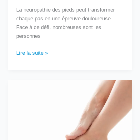
La neuropathie des pieds peut transformer
chaque pas en une épreuve douloureuse.
Face à ce défi, nombreuses sont les
personnes
Lire la suite »
Douleur
sur
le
côté
extérieur
du
pied