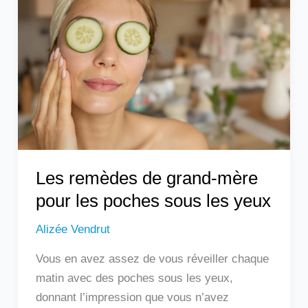
de
grand-
mère
pour
les
poches
sous
les
yeux
Les remèdes de grand-mère
pour les poches sous les yeux
Alizée Vendrut
Vous en avez assez de vous réveiller chaque
matin avec des poches sous les yeux,
donnant l’impression que vous n’avez