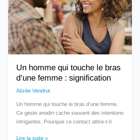
touche
le
bras
d’une
femme
:
signification
Un homme qui touche le bras
d’une femme : signification
Alizée Vendrut
Un homme qui touche le bras d’une femme.
Ce geste anodin cache souvent des intentions
intrigantes. Pourquoi ce contact attire-t-il
Lire la suite »