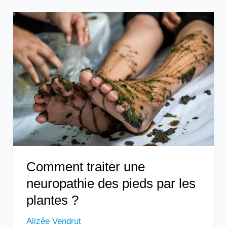
Comment
traiter
une
neuropathie
des
pieds
par
les
plantes
?
Comment traiter une
neuropathie des pieds par les
plantes ?
Alizée Vendrut