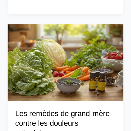
Les
remèdes
de
grand-
mère
contre
les
douleurs
articulaires
Les remèdes de grand-mère
contre les douleurs