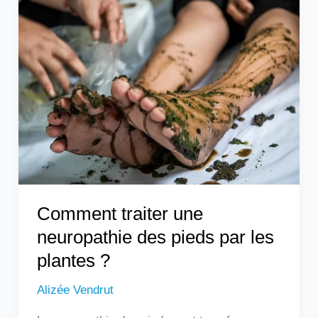
Comment
traiter
une
neuropathie
des
pieds
par
les
plantes
?
Comment traiter une
neuropathie des pieds par les
plantes ?
Alizée Vendrut