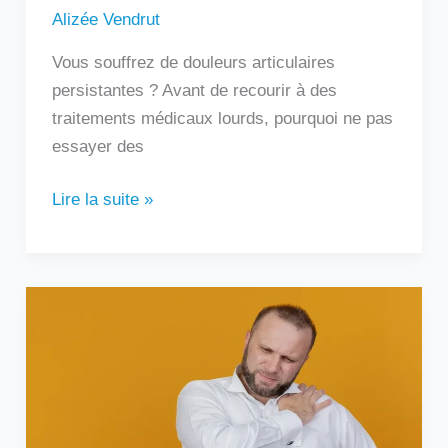
Alizée Vendrut
Vous souffrez de douleurs articulaires
persistantes ? Avant de recourir à des
traitements médicaux lourds, pourquoi ne pas
essayer des
Lire la suite »
Douleur
sous
l’omoplate
gauche
:
que