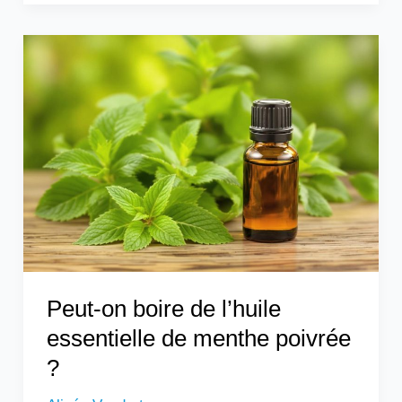
Peut-
on
boire
de
l’huile
essentielle
de
menthe
poivrée
?
Peut-on boire de l’huile
essentielle de menthe poivrée
?