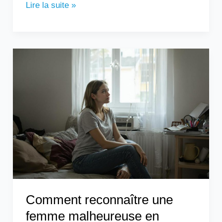
Lire la suite »
Comment
reconnaître
une
femme
malheureuse
en
couple
?
Comment reconnaître une
femme malheureuse en