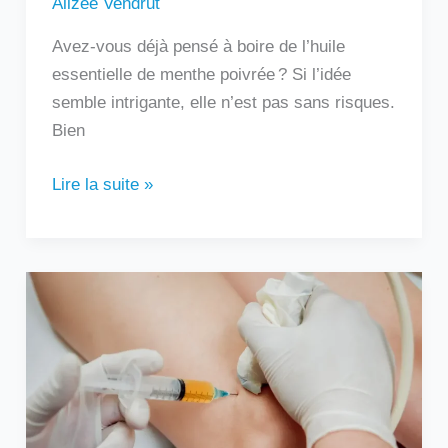
Alizée Vendrut
Avez-vous déjà pensé à boire de l’huile
essentielle de menthe poivrée ? Si l’idée
semble intrigante, elle n’est pas sans risques.
Bien
Lire la suite »
Au
bout
de
combien
de
temps