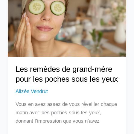
grand-
mère
pour
les
poches
sous
les
yeux
Les remèdes de grand-mère
pour les poches sous les yeux
Alizée Vendrut
Vous en avez assez de vous réveiller chaque
matin avec des poches sous les yeux,
donnant l’impression que vous n’avez