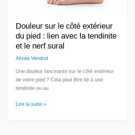
lien
avec
la
Douleur sur le côté extérieur
tendinite
du pied : lien avec la tendinite
et
et le nerf sural
le
nerf
Alizée Vendrut
sural
Une douleur lancinante sur le côté extérieur
de votre pied ? Cela peut être lié à une
tendinite ou au
Lire la suite »