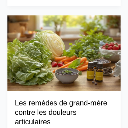
Les
remèdes
de
grand-
mère
contre
les
douleurs
articulaires
Les remèdes de grand-mère
contre les douleurs
articulaires