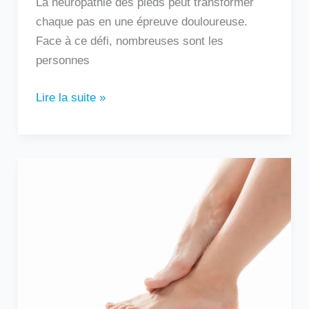
La neuropathie des pieds peut transformer
chaque pas en une épreuve douloureuse.
Face à ce défi, nombreuses sont les
personnes
Lire la suite »
Douleur
sur
le
côté
extérieur
du
pied
: