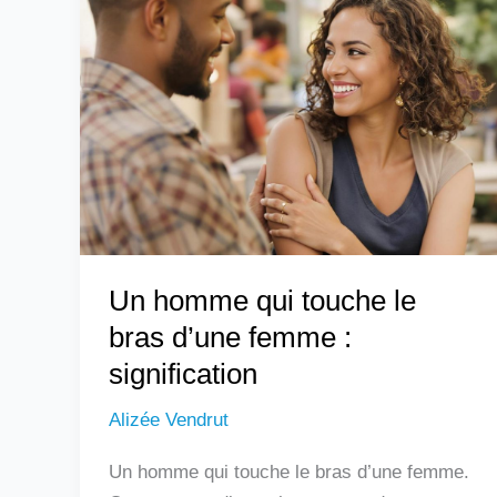
homme
qui
touche
le
bras
d’une
femme
:
signification
Un homme qui touche le
bras d’une femme :
signification
Alizée Vendrut
Un homme qui touche le bras d’une femme.