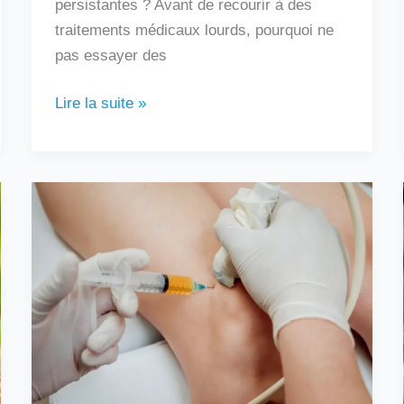
persistantes ? Avant de recourir à des
traitements médicaux lourds, pourquoi ne
pas essayer des
Lire la suite »
Au
bout
de
combien
de
temps
une
infiltration
fait