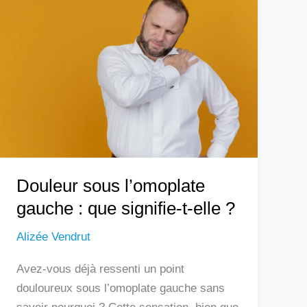
sous
l’omoplate
gauche
:
que
signifie-
t-
elle
?
Douleur sous l’omoplate
gauche : que signifie-t-elle ?
Alizée Vendrut
Avez-vous déjà ressenti un point
douloureux sous l’omoplate gauche sans