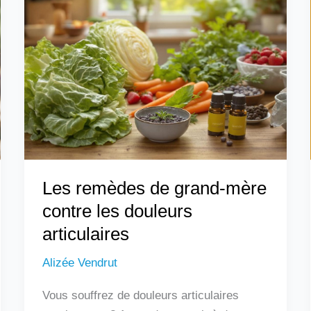
remèdes
de
grand-
mère
contre
les
douleurs
articulaires
Les remèdes de grand-mère
contre les douleurs
articulaires
Alizée Vendrut
Vous souffrez de douleurs articulaires