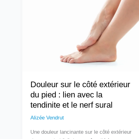
sur
le
côté
extérieur
du
pied
:
lien
avec
Douleur sur le côté extérieur
la
tendinite
du pied : lien avec la
et
tendinite et le nerf sural
le
Alizée Vendrut
nerf
sural
Une douleur lancinante sur le côté extérieur