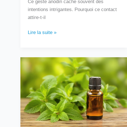
Ce geste anodin cache souvent des
intentions intrigantes. Pourquoi ce contact
attire-t-il
Lire la suite »
Peut-
on
boire
de
l’huile
essentielle
de
menthe
poivrée