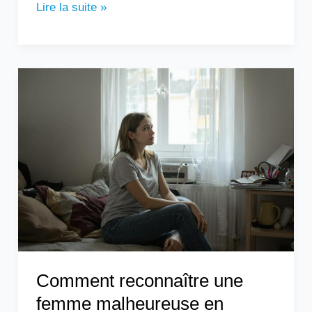
Lire la suite »
Comment
reconnaître
une
femme
malheureuse
en
couple
?
Comment reconnaître une
femme malheureuse en