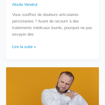
Alizée Vendrut
Vous souffrez de douleurs articulaires
persistantes ? Avant de recourir à des
traitements médicaux lourds, pourquoi ne pas
essayer des
Lire la suite »
Douleur
sous
l’omoplate
gauche
:
que