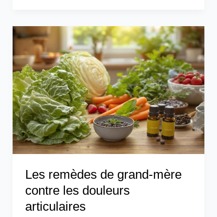
Les
remèdes
de
grand-
mère
contre
les
douleurs
articulaires
Les remèdes de grand-mère
contre les douleurs
articulaires