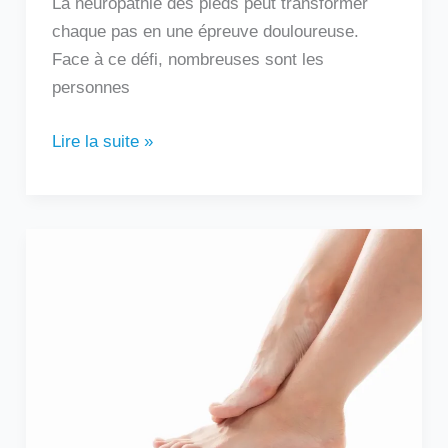
La neuropathie des pieds peut transformer
chaque pas en une épreuve douloureuse.
Face à ce défi, nombreuses sont les
personnes
Lire la suite »
Douleur
sur
le
côté
extérieur
du
pied
: