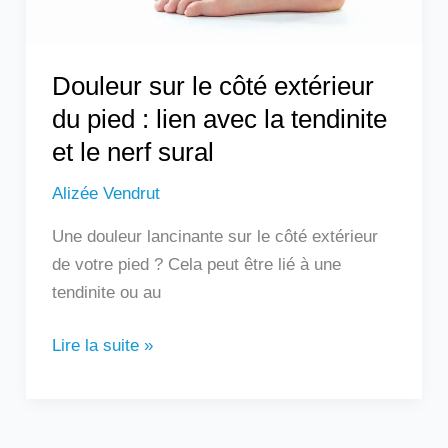
lien
avec
la
Douleur sur le côté extérieur
tendinite
du pied : lien avec la tendinite
et
et le nerf sural
le
nerf
Alizée Vendrut
sural
Une douleur lancinante sur le côté extérieur
de votre pied ? Cela peut être lié à une
tendinite ou au
Lire la suite »