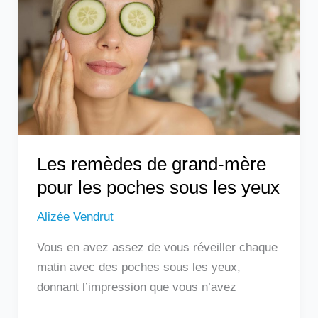
grand-
mère
pour
les
poches
sous
les
yeux
Les remèdes de grand-mère
pour les poches sous les yeux
Alizée Vendrut
Vous en avez assez de vous réveiller chaque
matin avec des poches sous les yeux,
donnant l’impression que vous n’avez