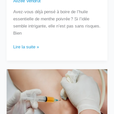
Alizée Vendrut
Avez-vous déjà pensé à boire de l’huile
essentielle de menthe poivrée ? Si l’idée
semble intrigante, elle n’est pas sans risques.
Bien
Lire la suite »
Au
bout
de
combien
de
temps