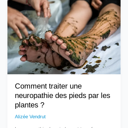
Comment
traiter
une
neuropathie
des
pieds
par
les
plantes
?
Comment traiter une
neuropathie des pieds par les
plantes ?
Alizée Vendrut