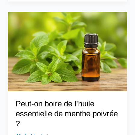
Peut-
on
boire
de
l’huile
essentielle
de
menthe
poivrée
?
Peut-on boire de l’huile
essentielle de menthe poivrée
?