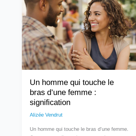
homme
qui
touche
le
bras
d’une
femme
:
signification
Un homme qui touche le
bras d’une femme :
signification
Alizée Vendrut
Un homme qui touche le bras d’une femme.