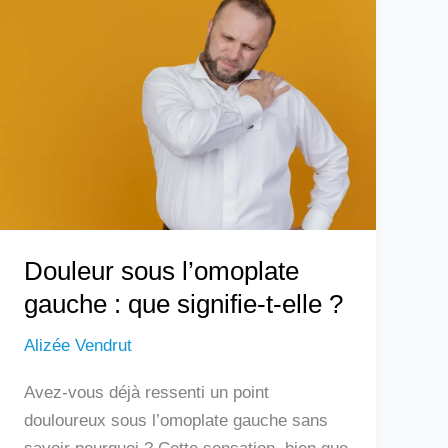
sous
l’omoplate
gauche
:
que
signifie-
t-
elle
?
Douleur sous l’omoplate
gauche : que signifie-t-elle ?
Alizée Vendrut
Avez-vous déjà ressenti un point
douloureux sous l’omoplate gauche sans