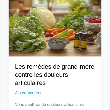
remèdes
de
grand-
mère
contre
les
douleurs
articulaires
Les remèdes de grand-mère
contre les douleurs
articulaires
Alizée Vendrut
Vous souffrez de douleurs articulaires