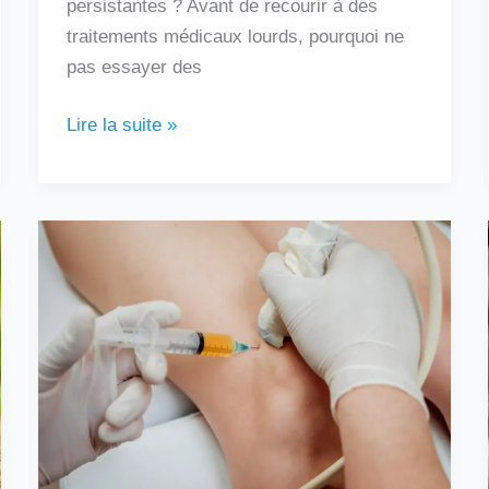
persistantes ? Avant de recourir à des
traitements médicaux lourds, pourquoi ne
pas essayer des
Lire la suite »
Au
bout
de
combien
de
temps
une
infiltration
fait