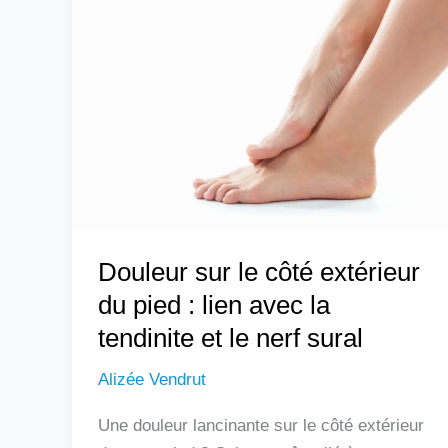
sur
le
côté
extérieur
du
pied
:
lien
avec
Douleur sur le côté extérieur
la
tendinite
du pied : lien avec la
et
tendinite et le nerf sural
le
Alizée Vendrut
nerf
sural
Une douleur lancinante sur le côté extérieur