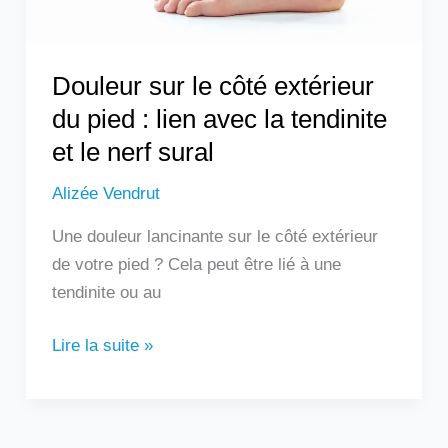
lien
avec
la
Douleur sur le côté extérieur
tendinite
du pied : lien avec la tendinite
et
et le nerf sural
le
nerf
Alizée Vendrut
sural
Une douleur lancinante sur le côté extérieur
de votre pied ? Cela peut être lié à une
tendinite ou au
Lire la suite »