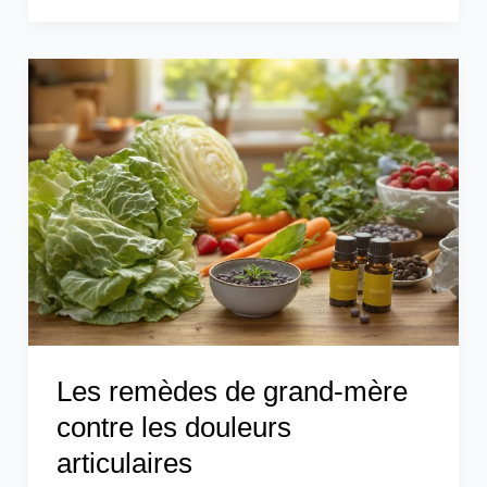
Les
remèdes
de
grand-
mère
contre
les
douleurs
articulaires
Les remèdes de grand-mère
contre les douleurs
articulaires