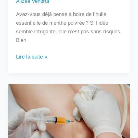
Alizée Vendrut
Avez-vous déjà pensé à boire de l’huile
essentielle de menthe poivrée ? Si l’idée
semble intrigante, elle n’est pas sans risques.
Bien
Lire la suite »
Au
bout
de
combien
de
temps