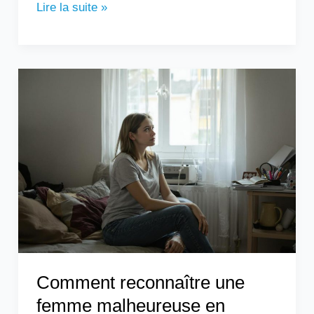
Lire la suite »
Comment
reconnaître
une
femme
malheureuse
en
couple
?
Comment reconnaître une
femme malheureuse en