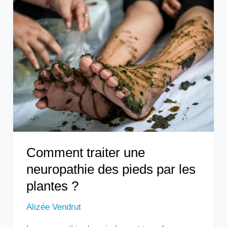
Comment
traiter
une
neuropathie
des
pieds
par
les
plantes
?
Comment traiter une
neuropathie des pieds par les
plantes ?
Alizée Vendrut