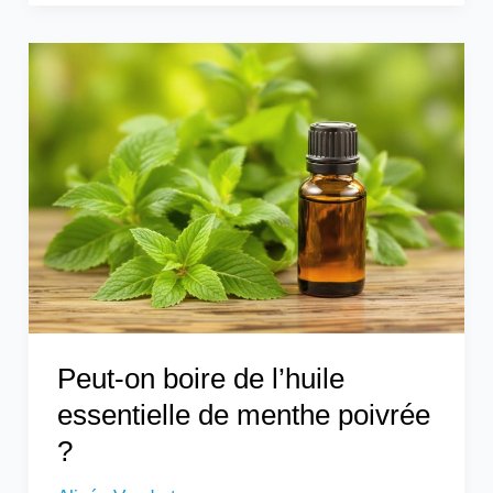
Peut-
on
boire
de
l’huile
essentielle
de
menthe
poivrée
?
Peut-on boire de l’huile
essentielle de menthe poivrée
?