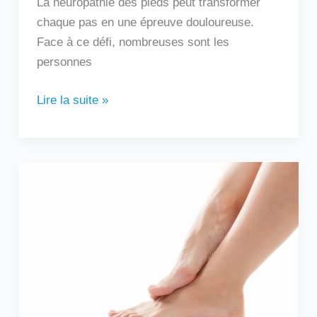
La neuropathie des pieds peut transformer
chaque pas en une épreuve douloureuse.
Face à ce défi, nombreuses sont les
personnes
Lire la suite »
Douleur
sur
le
côté
extérieur
du
pied
: