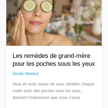
grand-
mère
pour
les
poches
sous
les
yeux
Les remèdes de grand-mère
pour les poches sous les yeux
Alizée Vendrut
Vous en avez assez de vous réveiller chaque
matin avec des poches sous les yeux,
donnant l’impression que vous n’avez