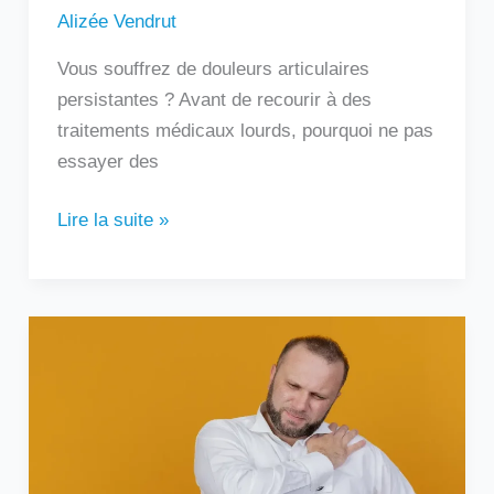
Alizée Vendrut
Vous souffrez de douleurs articulaires
persistantes ? Avant de recourir à des
traitements médicaux lourds, pourquoi ne pas
essayer des
Lire la suite »
Douleur
sous
l’omoplate
gauche
:
que