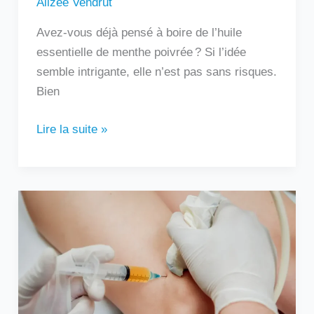
Alizée Vendrut
Avez-vous déjà pensé à boire de l’huile
essentielle de menthe poivrée ? Si l’idée
semble intrigante, elle n’est pas sans risques.
Bien
Lire la suite »
Au
bout
de
combien
de
temps