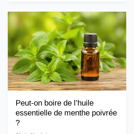
Peut-
on
boire
de
l’huile
essentielle
de
menthe
poivrée
?
Peut-on boire de l’huile
essentielle de menthe poivrée
?