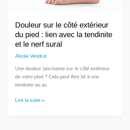
lien
avec
la
Douleur sur le côté extérieur
tendinite
du pied : lien avec la tendinite
et
et le nerf sural
le
nerf
Alizée Vendrut
sural
Une douleur lancinante sur le côté extérieur
de votre pied ? Cela peut être lié à une
tendinite ou au
Lire la suite »