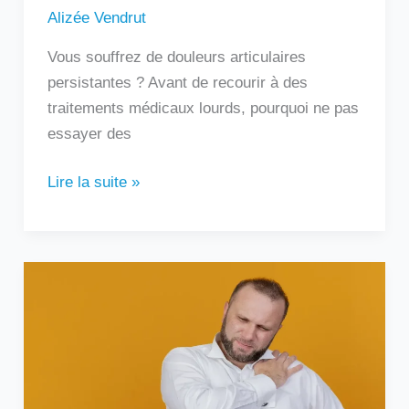
Alizée Vendrut
Vous souffrez de douleurs articulaires
persistantes ? Avant de recourir à des
traitements médicaux lourds, pourquoi ne pas
essayer des
Lire la suite »
Douleur
sous
l’omoplate
gauche
:
que