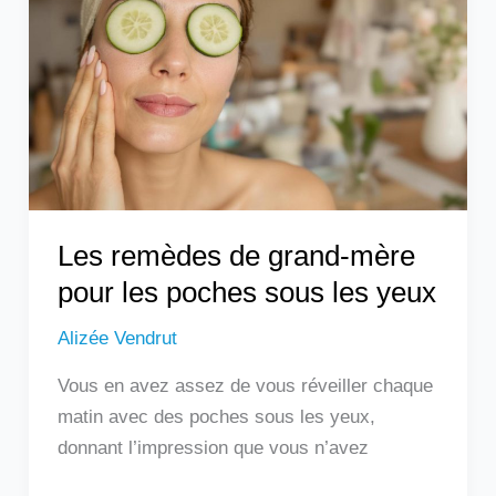
grand-
mère
pour
les
poches
sous
les
yeux
Les remèdes de grand-mère
pour les poches sous les yeux
Alizée Vendrut
Vous en avez assez de vous réveiller chaque
matin avec des poches sous les yeux,
donnant l’impression que vous n’avez