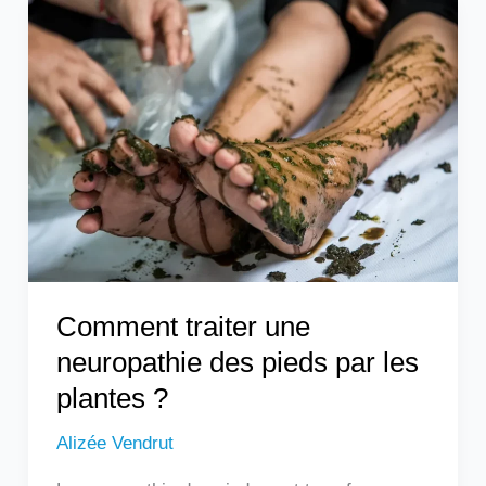
Comment
traiter
une
neuropathie
des
pieds
par
les
plantes
?
Comment traiter une
neuropathie des pieds par les
plantes ?
Alizée Vendrut