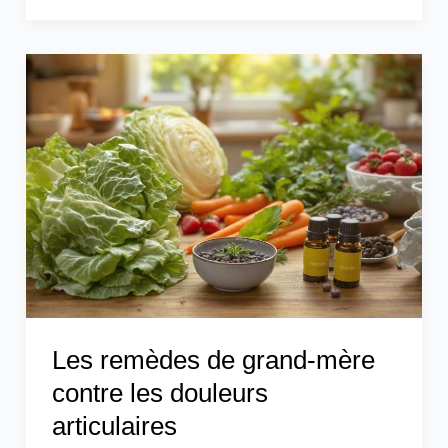
Les
remèdes
de
grand-
mère
contre
les
douleurs
articulaires
Les remèdes de grand-mère
contre les douleurs
articulaires