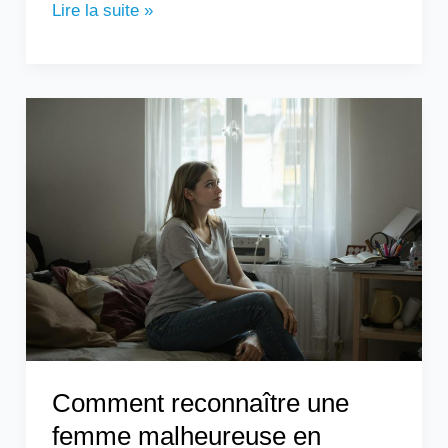
Lire la suite »
Comment
reconnaître
une
femme
malheureuse
en
couple
?
Comment reconnaître une
femme malheureuse en