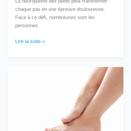
La neuropathie des pieds peut transformer
chaque pas en une épreuve douloureuse.
Face à ce défi, nombreuses sont les
personnes
Lire la suite »
Douleur
sur
le
côté
extérieur
du
pied
: