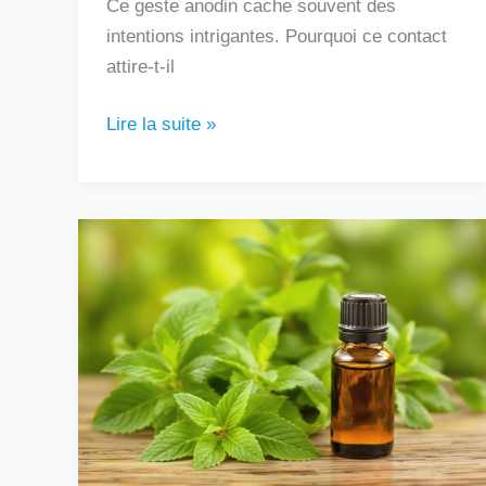
Ce geste anodin cache souvent des
intentions intrigantes. Pourquoi ce contact
attire-t-il
Lire la suite »
Peut-
on
boire
de
l’huile
essentielle
de
menthe
poivrée