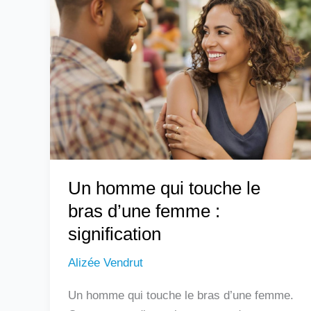
homme
qui
touche
le
bras
d’une
femme
:
signification
Un homme qui touche le
bras d’une femme :
signification
Alizée Vendrut
Un homme qui touche le bras d’une femme.