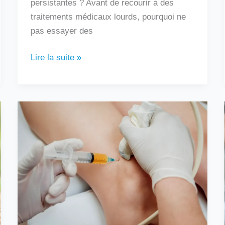
persistantes ? Avant de recourir à des
traitements médicaux lourds, pourquoi ne
pas essayer des
Lire la suite »
Au
bout
de
combien
de
temps
une
infiltration
fait