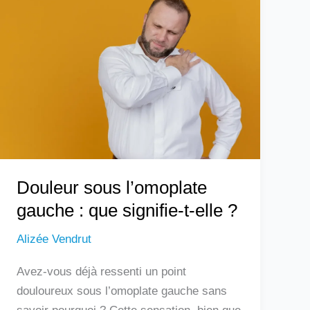
sous
l’omoplate
gauche
:
que
signifie-
t-
elle
?
Douleur sous l’omoplate
gauche : que signifie-t-elle ?
Alizée Vendrut
Avez-vous déjà ressenti un point
douloureux sous l’omoplate gauche sans