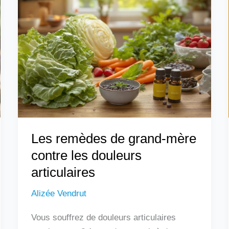
remèdes
de
grand-
mère
contre
les
douleurs
articulaires
Les remèdes de grand-mère
contre les douleurs
articulaires
Alizée Vendrut
Vous souffrez de douleurs articulaires