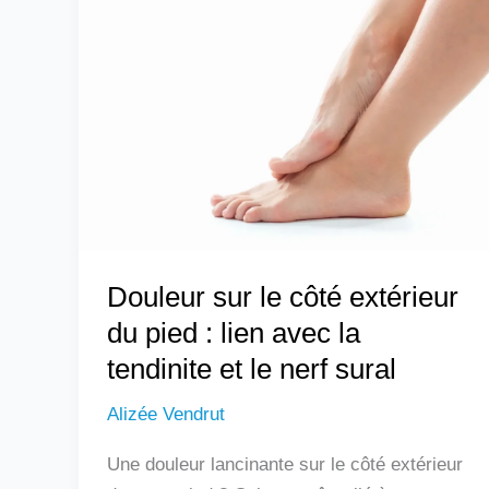
sur
le
côté
extérieur
du
pied
:
lien
avec
Douleur sur le côté extérieur
la
tendinite
du pied : lien avec la
et
tendinite et le nerf sural
le
Alizée Vendrut
nerf
sural
Une douleur lancinante sur le côté extérieur