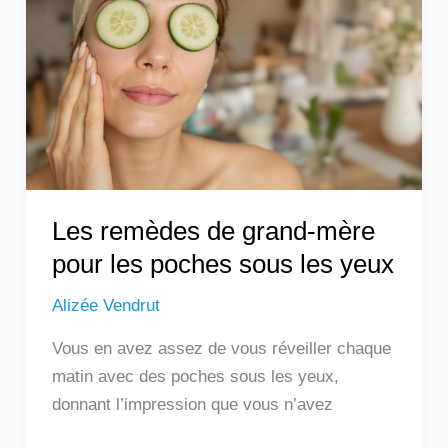
grand-
mère
pour
les
poches
sous
les
yeux
Les remèdes de grand-mère
pour les poches sous les yeux
Alizée Vendrut
Vous en avez assez de vous réveiller chaque
matin avec des poches sous les yeux,
donnant l’impression que vous n’avez