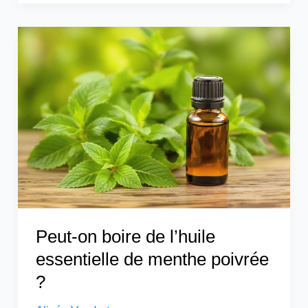
Peut-
on
boire
de
l’huile
essentielle
de
menthe
poivrée
?
Peut-on boire de l’huile
essentielle de menthe poivrée
?