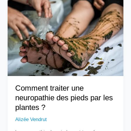
Comment
traiter
une
neuropathie
des
pieds
par
les
plantes
?
Comment traiter une
neuropathie des pieds par les
plantes ?
Alizée Vendrut