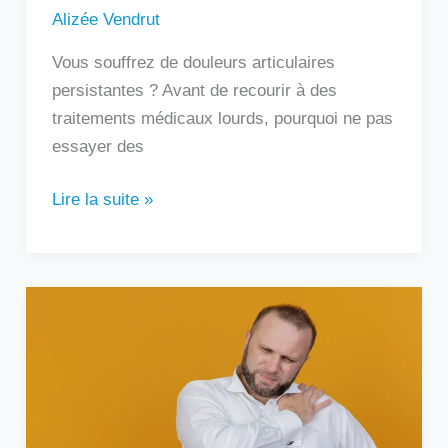
Alizée Vendrut
Vous souffrez de douleurs articulaires
persistantes ? Avant de recourir à des
traitements médicaux lourds, pourquoi ne pas
essayer des
Lire la suite »
Douleur
sous
l’omoplate
gauche
:
que