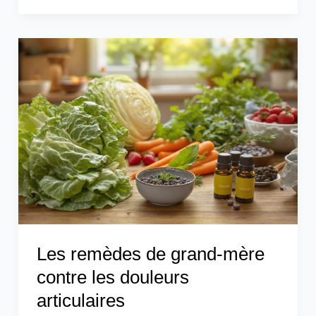
Les
remèdes
de
grand-
mère
contre
les
douleurs
articulaires
Les remèdes de grand-mère
contre les douleurs
articulaires