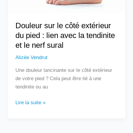
lien
avec
la
Douleur sur le côté extérieur
tendinite
du pied : lien avec la tendinite
et
et le nerf sural
le
nerf
Alizée Vendrut
sural
Une douleur lancinante sur le côté extérieur
de votre pied ? Cela peut être lié à une
tendinite ou au
Lire la suite »