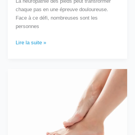
La neuropathie des pieds peut transformer
chaque pas en une épreuve douloureuse.
Face à ce défi, nombreuses sont les
personnes
Lire la suite »
Douleur
sur
le
côté
extérieur
du
pied
: