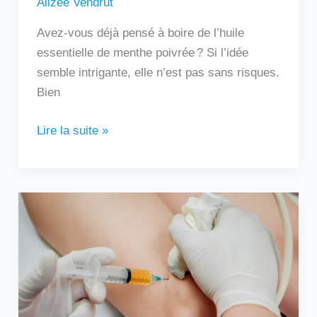
Alizée Vendrut
Avez-vous déjà pensé à boire de l’huile
essentielle de menthe poivrée ? Si l’idée
semble intrigante, elle n’est pas sans risques.
Bien
Lire la suite »
Au
bout
de
combien
de
temps