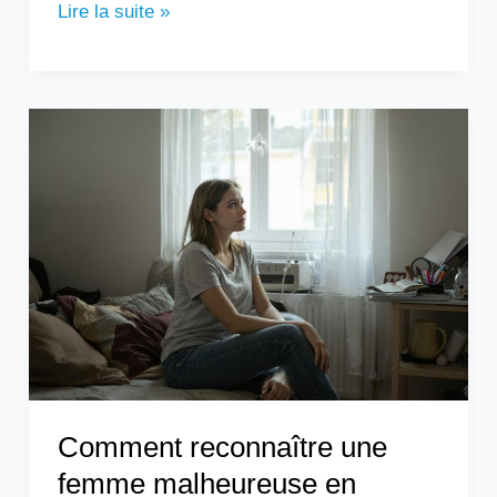
Lire la suite »
Comment
reconnaître
une
femme
malheureuse
en
couple
?
Comment reconnaître une
femme malheureuse en